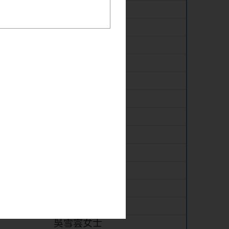
呂禮章太平紳士
李澤浩先生
曾慶芸女士
陳翠凝女士
陳紹勤先生
張業崇先生
黃海卓先生
蘇祐安先生
伍尚仁先生
周志文先生
黃億艇先生
陳兆聰先生
吳雪雲女士