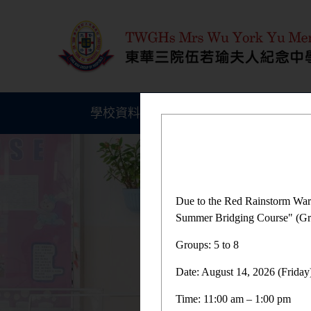
學校資料
學生成就
Due to the Red Rainstorm War
Summer Bridging Course" (Gro
Groups: 5 to 8
Date: August 14, 2026 (Friday
Time: 11:00 am – 1:00 pm