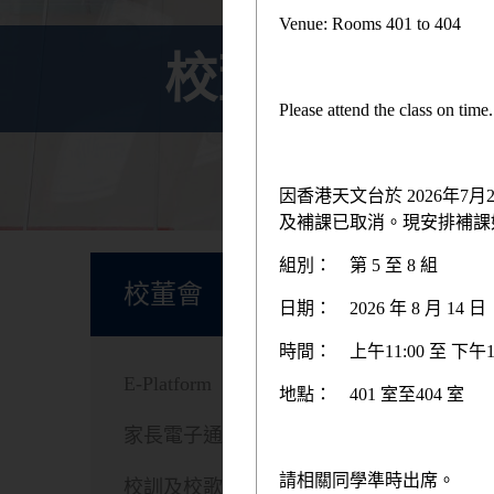
Venue: Rooms 401 to 404
校董會
Please attend the class on tim
因香港天文台於 2026年
及補課已取消。現安排補課
首頁
組別：
第 5 至 8 組
校董會
日期：
2026 年 8 月 1
時間：
上午11:00 至 下午1
E-Platform
地點：
401 室至404 室
家長電子通告
請相關同學準時出席。
校訓及校歌