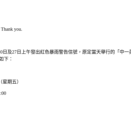
e. Thank you.
7月20日及27日上午發出紅色暴雨警告信號，原定當天舉行的「中一
如下：
>
校董會
4 日（星期五）
:00
校董會
名譽校監