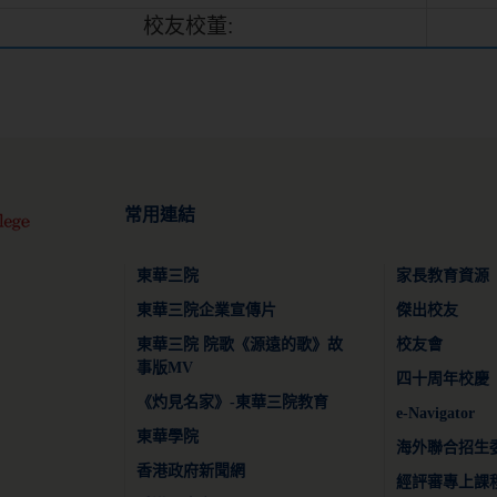
校友校董:
常用連結
東華三院
家長教育資源
東華三院企業宣傳片
傑出校友
東華三院 院歌《源遠的歌》故
校友會
事版MV
四十周年校慶
《灼見名家》-東華三院教育
e-Navigator
東華學院
海外聯合招生
香港政府新聞網
經評審專上課