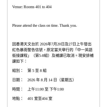
Venue: Rooms 401 to 404
臉書專頁
瑜樂
Please attend the class on time. Thank you.
因香港天文台於 2026年7月20日及27日上午發出
紅色暴雨警告信號，原定當天舉行的「中一英語
銜接課程」（第5-8組）及補課已取消。現安排補
課如下：
組別：
第 5 至 8 組
日期：
2026 年 8 月 14 日（星期五）
時間：
上午11:00 至 下午1:00
地址：新界葵涌安捷街13-21號
地點：
401 室至404 室
電話：2428 5129
傳真：2480 3015