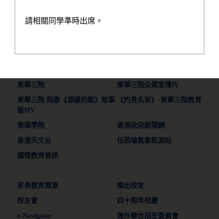
郵箱：wyyss@tungwah.org.hk
請相關同學準時出席。
常用連結
東華三院
東華三院企業宣傳片
東華三院 院歌《源遠的歌》故事
《灼見名家》-東華三院教育
版MV
東華學院
香港政府新聞網
香港天文台
伍若瑜氣象監測站
國情教育資訊
家長教育資源
傑出校友
校友會
四十周年校慶
e-Navigator
海外聯合招生委員會