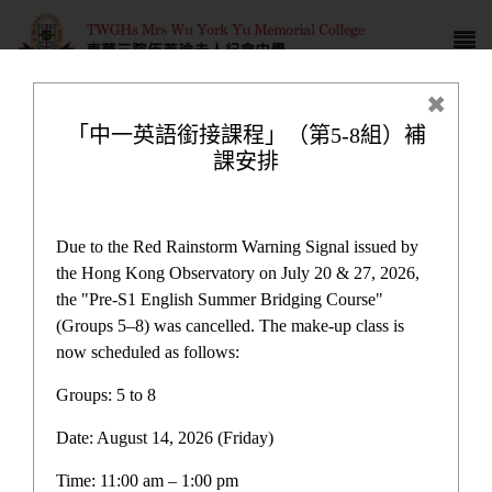
「中一英語銜接課程」（第5-8組）補
課安排
校友會
Due to the Red Rainstorm Warning Signal issued by
the Hong Kong Observatory on July 20 & 27, 2026,
the "Pre-S1 English Summer Bridging Course"
(Groups 5–8) was cancelled. The make-up class is
首頁
>
校友會
now scheduled as follows:
Groups: 5 to 8
Date: August 14, 2026 (Friday)
Time: 11:00 am – 1:00 pm