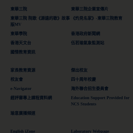
東華三院
東華三院企業宣傳片
東華三院 院歌《源遠的歌》故事
《灼見名家》-東華三院教育
版MV
東華學院
香港政府新聞網
香港天文台
伍若瑜氣象監測站
國情教育資訊
家長教育資源
傑出校友
校友會
四十周年校慶
e-Navigator
海外聯合招生委員會
經評審專上課程資料網
Education Support Provided for
NCS Students
瑜意廣播頻道
English iZone
Laboratory Webpage