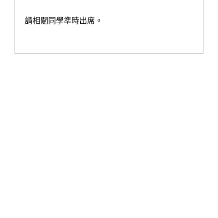
學校發展津貼計劃書
請相關同學準時出席。
運用推廣閱讀津貼計劃書
全方位學習津貼計劃
學生活動支援津貼計劃
中學學習支援津貼計劃
公民與社會發展科計劃
支援非華語學生津貼
中國歷史及文化一筆過津貼
一筆過家長教育津貼計劃書
校園好精神一筆過津貼計劃書