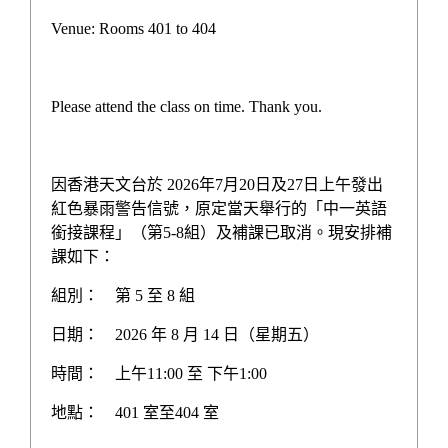
初中其他語言先導計劃津貼
Venue: Rooms 401 to 404
智為學理撥款計劃
推廣自主語文學習一筆過津貼報告
Please attend the class on time. Thank you.
學校三年發展計劃
學校周年計劃
因香港天文台於 2026年7月20日及27日上午發出
紅色暴雨警告信號，原定當天舉行的「中一英語
校務報告
銜接課程」（第5-8組）及補課已取消。現安排補
課如下：
生涯規劃計劃
組別：
第 5 至 8 組
多元學習津貼計劃
日期：
2026 年 8 月 14 日（星期五）
校本課後學習及支援計劃
時間：
上午11:00 至 下午1:00
加強學校行政管理津貼
地點：
401 室至404 室
姊妹學校交流計劃書