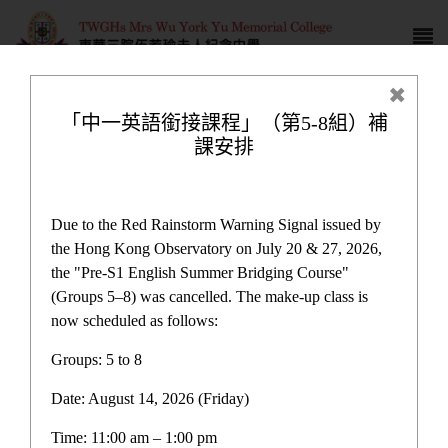
「中一英語銜接課程」（第5-8組）補
課安排
校本課後學習及支援計劃
Due to the Red Rainstorm Warning Signal issued by
the Hong Kong Observatory on July 20 & 27, 2026,
the "Pre-S1 English Summer Bridging Course"
(Groups 5–8) was cancelled. The make-up class is
now scheduled as follows:
計劃與報告
Groups: 5 to 8
Date: August 14, 2026 (Friday)
推廣中華文化體驗活動一筆過津貼
Time: 11:00 am – 1:00 pm