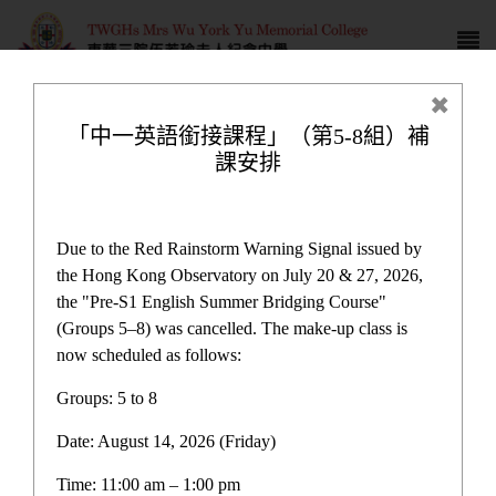
「中一英語銜接課程」（第5-8組）補
課安排
學校發展津貼計劃書
Due to the Red Rainstorm Warning Signal issued by
the Hong Kong Observatory on July 20 & 27, 2026,
the "Pre-S1 English Summer Bridging Course"
(Groups 5–8) was cancelled. The make-up class is
now scheduled as follows:
計劃與報告
Groups: 5 to 8
Date: August 14, 2026 (Friday)
推廣中華文化體驗活動一筆過津貼
Time: 11:00 am – 1:00 pm