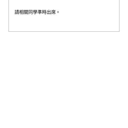
學校發展津貼計劃書
請相關同學準時出席。
運用推廣閱讀津貼計劃書
全方位學習津貼計劃
學生活動支援津貼計劃
中學學習支援津貼計劃
公民與社會發展科計劃
支援非華語學生津貼
中國歷史及文化一筆過津貼
一筆過家長教育津貼計劃書
校園好精神一筆過津貼計劃書