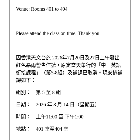
初中其他語言先導計劃津貼
Venue: Rooms 401 to 404
智為學理撥款計劃
推廣自主語文學習一筆過津貼報告
Please attend the class on time. Thank you.
學校三年發展計劃
學校周年計劃
因香港天文台於 2026年7月20日及27日上午發出
紅色暴雨警告信號，原定當天舉行的「中一英語
校務報告
銜接課程」（第5-8組）及補課已取消。現安排補
課如下：
生涯規劃計劃
組別：
第 5 至 8 組
多元學習津貼計劃
日期：
2026 年 8 月 14 日（星期五）
校本課後學習及支援計劃
時間：
上午11:00 至 下午1:00
加強學校行政管理津貼
地點：
401 室至404 室
姊妹學校交流計劃書