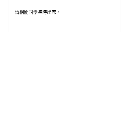
學校發展津貼計劃書
請相關同學準時出席。
運用推廣閱讀津貼計劃書
全方位學習津貼計劃
學生活動支援津貼計劃
中學學習支援津貼計劃
公民與社會發展科計劃
支援非華語學生津貼
中國歷史及文化一筆過津貼
一筆過家長教育津貼計劃書
校園好精神一筆過津貼計劃書