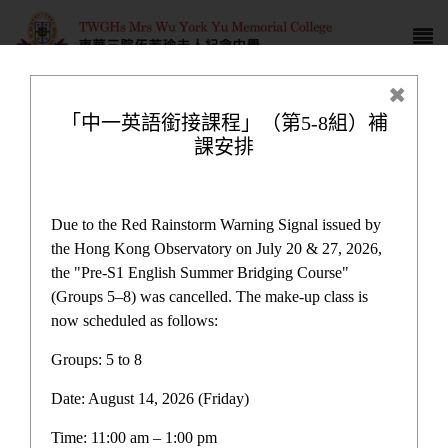
「中一英語銜接課程」（第5-8組）補
課安排
姊妹學校交流計劃書
Due to the Red Rainstorm Warning Signal issued by
the Hong Kong Observatory on July 20 & 27, 2026,
the "Pre-S1 English Summer Bridging Course"
(Groups 5–8) was cancelled. The make-up class is
now scheduled as follows:
計劃與報告
Groups: 5 to 8
Date: August 14, 2026 (Friday)
推廣中華文化體驗活動一筆過津貼
Time: 11:00 am – 1:00 pm