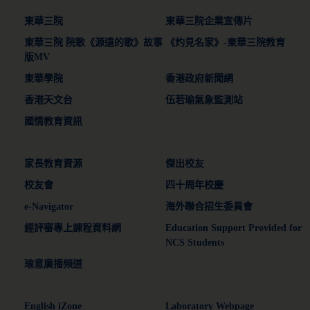
東華三院
東華三院企業宣傳片
東華三院 院歌《源遠的歌》故事
《灼見名家》-東華三院教育
版MV
東華學院
香港政府新聞網
香港天文台
伍若瑜氣象監測站
國情教育資訊
家長教育資源
傑出校友
校友會
四十周年校慶
e-Navigator
海外聯合招生委員會
經評審專上課程資料網
Education Support Provided for
NCS Students
瑜意廣播頻道
English iZone
Laboratory Webpage