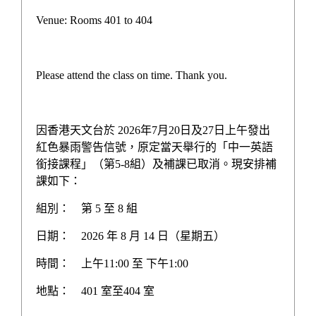
初中其他語言先導計劃津貼
Venue: Rooms 401 to 404
智為學理撥款計劃
推廣自主語文學習一筆過津貼報告
Please attend the class on time. Thank you.
學校三年發展計劃
學校周年計劃
因香港天文台於 2026年7月20日及27日上午發出
紅色暴雨警告信號，原定當天舉行的「中一英語
校務報告
銜接課程」（第5-8組）及補課已取消。現安排補
課如下：
生涯規劃計劃
組別：
第 5 至 8 組
多元學習津貼計劃
日期：
2026 年 8 月 14 日（星期五）
校本課後學習及支援計劃
時間：
上午11:00 至 下午1:00
加強學校行政管理津貼
地點：
401 室至404 室
姊妹學校交流計劃書