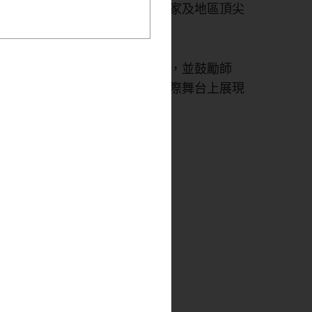
殊榮。此次賽事匯聚東亞七個國家及地區頂尖
定。我們將全力支持盧同學賽事，並鼓勵師
她的優秀表現。期待盧咏琳在國際舞台上展現
rg/en
。