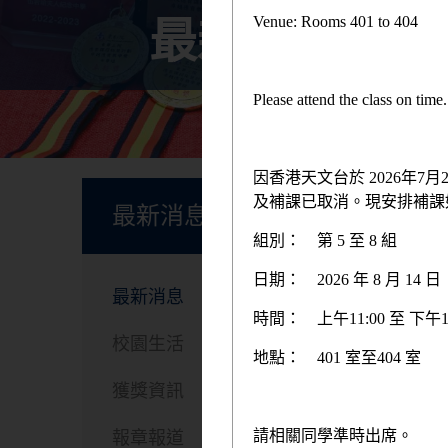
Venue: Rooms 401 to 404
最新消息
Please attend the class on tim
因香港天文台於 2026年
首頁
及補課已取消。現安排補課
最新消息
組別：
第 5 至 8 組
日期：
2026 年 8 月 1
我
最新消息
時間：
上午11:00 至 下午1
校園生活
地點：
401 室至404 室
獲獎資訊
我校
請相關同學準時出席。
報章報道