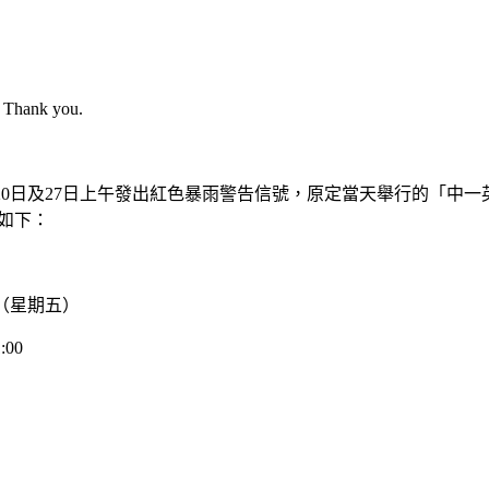
e. Thank you.
7月20日及27日上午發出紅色暴雨警告信號，原定當天舉行的「中一
>
最新消息
如下：
4 日（星期五）
校學生盧咏琳同學入選第二屆東亞
:00
代表隊
學生盧咏琳同學憑藉出色表現，成功入選第二屆東亞U20田徑