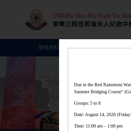
學校資料
學生成就
Due to the Red Rainstorm War
Summer Bridging Course" (Gro
Groups: 5 to 8
Date: August 14, 2026 (Friday
Time: 11:00 am – 1:00 pm