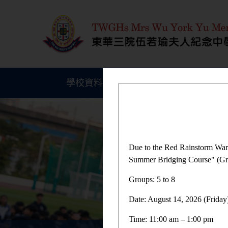
學校資料
學生成就
Due to the Red Rainstorm War
Summer Bridging Course" (Gro
Groups: 5 to 8
Date: August 14, 2026 (Friday
Time: 11:00 am – 1:00 pm