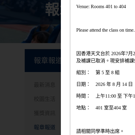
報章報道
Venue: Rooms 401 to 404
Please attend the class on tim
首頁
因香港天文台於 2026年
報章報道
及補課已取消。現安排補課
組別：
第 5 至 8 組
中
日期：
2026 年 8 月 1
最新消息
時間：
上午11:00 至 下午1
校園生活
地點：
401 室至404 室
獲獎資訊
報章報道
請相關同學準時出席。