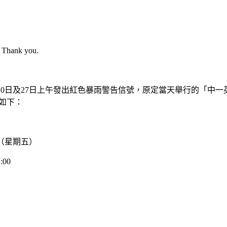
e. Thank you.
>
報章報道
7月20日及27日上午發出紅色暴雨警告信號，原定當天舉行的「中一
如下：
學科研｜聯校中學生組隊 研創新
4 日（星期五）
程大賽奪金 躋身世界前1
:00