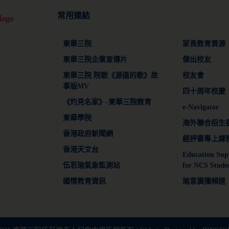
常用連結
東華三院
家長教育資源
東華三院企業宣傳片
傑出校友
東華三院 院歌《源遠的歌》故
校友會
事版MV
四十周年校慶
《灼見名家》-東華三院教育
e-Navigator
東華學院
海外聯合招生
香港政府新聞網
經評審專上課
香港天文台
Education Sup
伍若瑜氣象監測站
for NCS Stude
國情教育資訊
瑜意廣播頻道