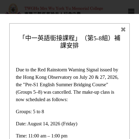
「中一英語銜接課程」（第5-8組）補
課安排
最新消息
Due to the Red Rainstorm Warning Signal issued by
the Hong Kong Observatory on July 20 & 27, 2026,
the "Pre-S1 English Summer Bridging Course"
(Groups 5–8) was cancelled. The make-up class is
now scheduled as follows:
最新消息
Groups: 5 to 8
Date: August 14, 2026 (Friday)
最新消息
Time: 11:00 am – 1:00 pm