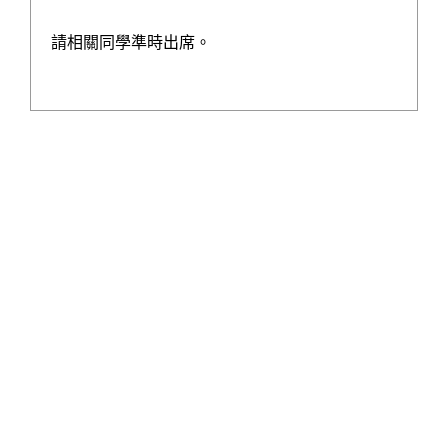
，
家》合作
拍攝
了一連五集有關東華三院教育的短片。每集短片邀
請相關同學準時出席。
請到本院不同的持份者從多角度探索本院的教育理念、「全人發
歡迎大家按下以下連結觀看。
展」的方針、實踐及成效。
第一集: 東華三院全方位支援學校 助師生加強認識國情
第二集: 東華三院教育科支援學校發展 推動全人教育 拓闊學習機遇
品學兼重培育優才