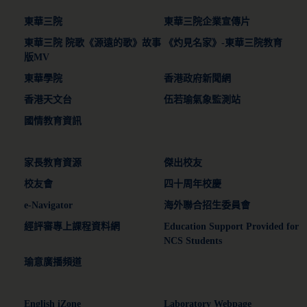
東華三院
東華三院企業宣傳片
東華三院 院歌《源遠的歌》故事
《灼見名家》-東華三院教育
版MV
東華學院
香港政府新聞網
香港天文台
伍若瑜氣象監測站
國情教育資訊
家長教育資源
傑出校友
校友會
四十周年校慶
e-Navigator
海外聯合招生委員會
經評審專上課程資料網
Education Support Provided for
NCS Students
瑜意廣播頻道
English iZone
Laboratory Webpage