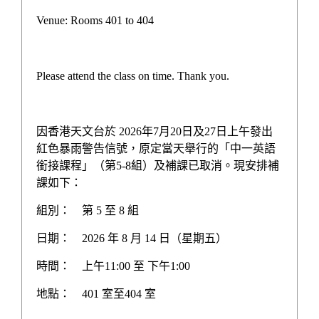
校園生活
Venue: Rooms 401 to 404
獲獎資訊
報章報道
Please attend the class on time. Thank you.
認識學校
因香港天文台於 2026年7月20日及27日上午發出
紅色暴雨警告信號，原定當天舉行的「中一英語
銜接課程」（第5-8組）及補課已取消。現安排補
首頁
>
最新消息
課如下：
組別：
第 5 至 8 組
日期：
2026 年 8 月 14 日（星期五）
《灼見名家》-東華三院教育
時間：
上午11:00 至 下午1:00
地點：
401 室至404 室
為讓大家對
，
與
東華三院屬校有更多認識
東華三院
媒體《灼見名