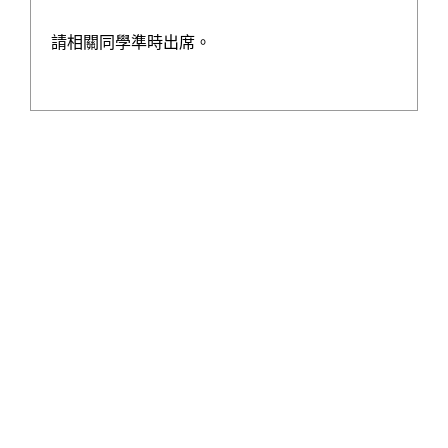
請相關同學準時出席。
2026 - 07 - 14
HAS青年就業計劃分享會及證書頒發儀式2026
更多