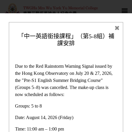
「中一英語銜接課程」（第5-8組）補
課安排
校園生活
Due to the Red Rainstorm Warning Signal issued by
the Hong Kong Observatory on July 20 & 27, 2026,
the "Pre-S1 English Summer Bridging Course"
(Groups 5–8) was cancelled. The make-up class is
now scheduled as follows:
校園生活
Groups: 5 to 8
Date: August 14, 2026 (Friday)
最新消息
Time: 11:00 am – 1:00 pm