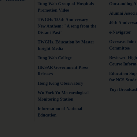
Tung Wah Group of Hospitals
Outstanding A
Promotion Video
Alumni Associa
TWGHs 155th Anniversary
40th Anniversa
New Anthem: "A song from the
e-Navigator
Distant Past"
Overseas Joint
TWGHs. Education by Master
Committee
Insight Media
Reviewed High
Tung Wah College
Course Inform
HKSAR Government Press
Education Sup
Releases
for NCS Stude
Hong Kong Observatory
Yuyi Broadcas
Wu York Yu Meteorological
Monitoring Station
Information of National
Education