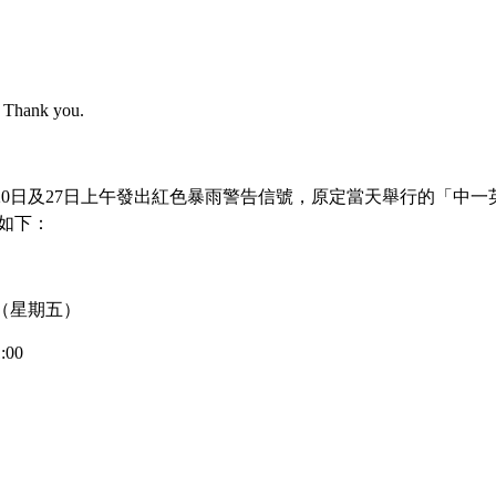
orts
e. Thank you.
>
Newspaper reports
7月20日及27日上午發出紅色暴雨警告信號，原定當天舉行的「中一
如下：
港爭光｜6中學組隊研發創新農藥檢測
4 日（星期五）
奪國際基因工程大賽高中組金獎
:00