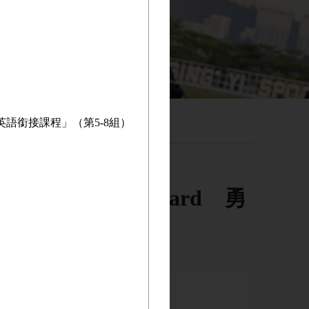
英語銜接課程」（第5-8組）
技術PestiGuard 勇
 (TOPick)