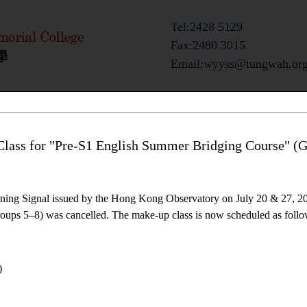
Tel:2428 5129
Fax:2480 3015
Email:wyyss@tungwah.org
ts
Admission Information
Campus Life
lass for "Pre-S1 English Summer Bridging Course" (G
ning Signal issued by the Hong Kong Observatory on July 20 & 27, 20
ups 5–8) was cancelled. The make-up class is now scheduled as follo
)