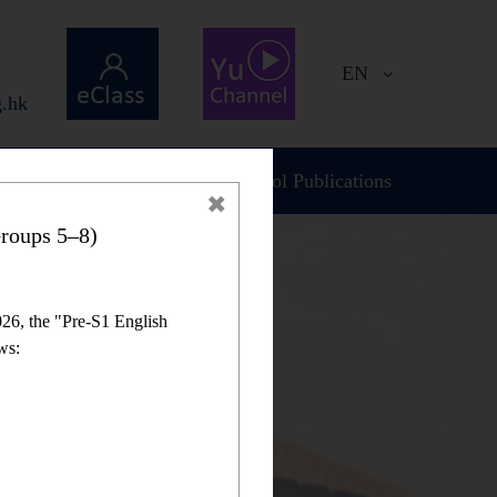
EN
.hk
Plan and Report
School Publications
roups 5–8)
26, the "Pre-S1 English
ws: