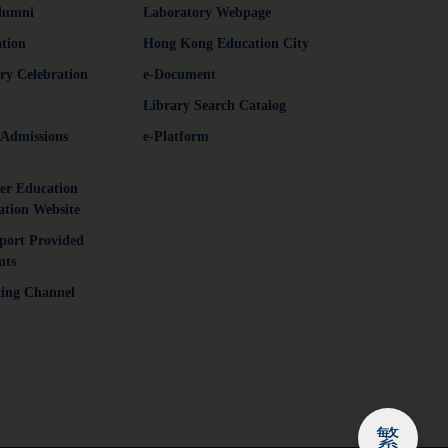
lumni
Laboratory Webpage
tion
Hong Kong Education City
ry Celebration
e-Document
Library Search Catalog
 Admissions
e-Platform
er Education
ation Website
port Provided
nts
ting Channel
繁