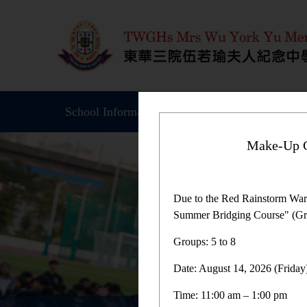
School Information
Student Achievemen
Make-Up C
Due to the Red Rainstorm War
Summer Bridging Course" (Gro
Groups: 5 to 8
Date: August 14, 2026 (Friday
Time: 11:00 am – 1:00 pm