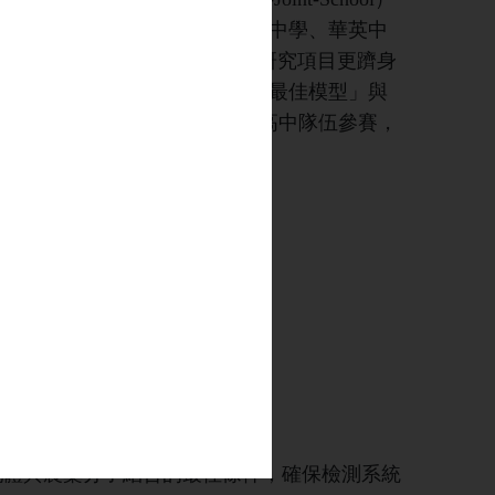
伍若瑜夫人紀念中學、九龍真光中學、華英中
stiGuard」奪得金獎，整個研究項目更躋身
件」榮獲全球高中組第二名、「最佳模型」與
比賽吸引來自全球超過100支高中隊伍參賽，
爭中脫穎而出，並取得以下重要成果：
力等方面的卓越表現；
出適配體與農藥分子結合的最佳條件，確保檢測系統