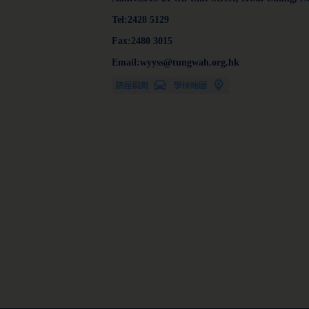
Tel:2428 5129
Fax:2480 3015
Email:wyyss@tungwah.org.hk