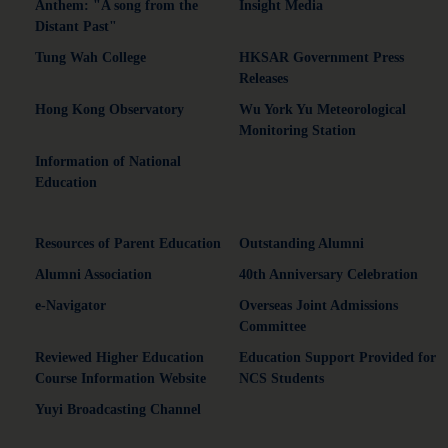
Anthem: "A song from the
Insight Media
Distant Past"
Tung Wah College
HKSAR Government Press
Releases
Hong Kong Observatory
Wu York Yu Meteorological
Monitoring Station
Information of National
Education
Resources of Parent Education
Outstanding Alumni
Alumni Association
40th Anniversary Celebration
e-Navigator
Overseas Joint Admissions
Committee
Reviewed Higher Education
Education Support Provided for
Course Information Website
NCS Students
Yuyi Broadcasting Channel