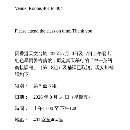
Campus life
Venue: Rooms 401 to 404
Award News
Newspaper reports
Please attend the class on time. Thank you.
About the school
因香港天文台於 2026年7月20日及27日上午發出
紅色暴雨警告信號，原定當天舉行的「中一英語
銜接課程」（第5-8組）及補課已取消。現安排補
Home
>
Latest News
課如下：
組別：
第 5 至 8 組
日期：
2026 年 8 月 14 日（星期五）
第三屆全港競技疊杯挑戰賽
時間：
上午11:00 至 下午1:00
地點：
401 室至404 室