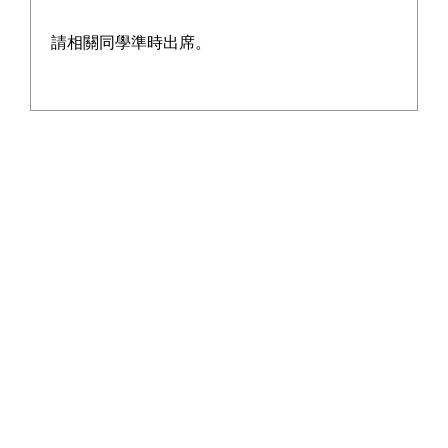
恭喜本校1A班何偲同學在第三屆全港
競技疊杯挑戰賽中，憑藉卓越的技巧及
請相關同學準時出席。
優秀的團隊合作，與隊友攜手奪得二人
接力賽精英組D1亞軍的佳績，並早前
2024年11月代表香港隊出戰競技疊
在
杯亞洲錦標賽
獲得14歲組別季軍。
競技疊杯運動講求速度、精準度及默契
配合，能在全港眾多精英選手中脫穎而
出，足見何偲同學平日的刻苦訓練與堅
毅精神。此次獲獎不僅是個人努力的成
果，亦展現了學生追求卓越、勇於挑戰