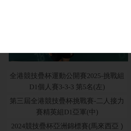
全港競技疊杯運動公開賽2025-挑戰組
D1個人賽3-3-3 第5名(左)
第三屆全港競技疊杯挑戰賽-二人接力
賽精英組D1亞軍(中)
(馬來西
亞
)
2024競技疊杯亞洲錦標賽