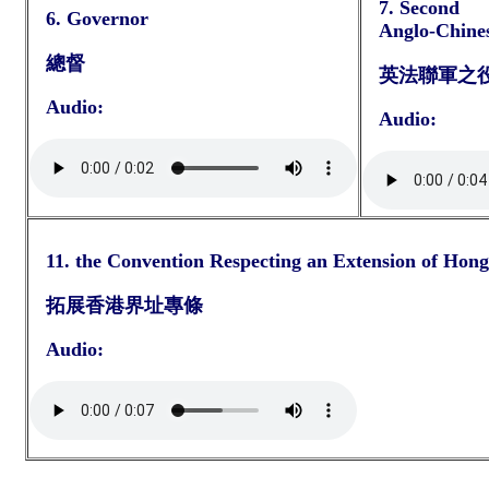
7. Second
6. Governor
Anglo-Chine
總督
英法聯軍之
Audio:
Audio:
11. the Convention Respecting an Extension of Hong
拓展香港界址專條
Audio: