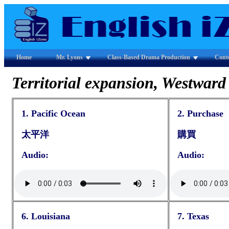
Home
Mr. Lyons
Class-Based Drama Production
Cont
Territorial expansion, Westwar
1. Pacific Ocean
2. Purchase
太平洋
購買
Audio:
Audio:
6. Louisiana
7. Texas