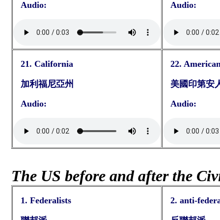
Audio:
Audio:
21. California
22. American
加利福尼亞州
美國印第安
Audio:
Audio:
The US before and after the Civ
1. Federalists
2. anti-federa