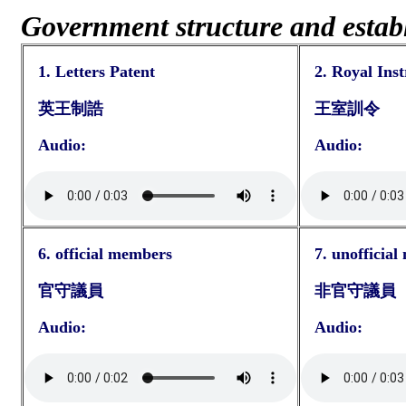
Government structure and estab
1. Letters Patent
2. Royal Inst
英王制誥
王室訓令
Audio:
Audio:
6. official members
7. unofficia
官守議員
非官守議員
Audio:
Audio: